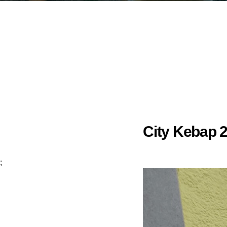
City Kebap 2
;