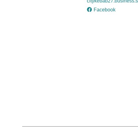
citykebab27.business.s
Facebook