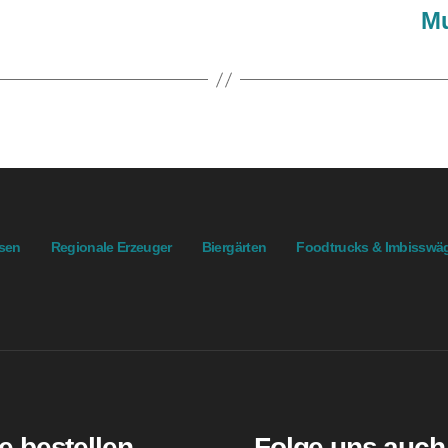
Mu
ssen
Regionale Erzeuger
Biergärten
Foodtrucks & Imbisswä
e bestellen
Folge uns auch