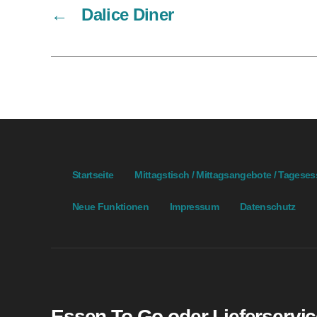
←
Dalice Diner
Startseite
Mittagstisch / Mittagsangebote / Tagese
Neue Funktionen
Impressum
Datenschutz
Essen To Go oder Lieferservic