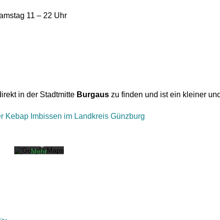
Samstag 11 – 22 Uhr
Mit dem
Laden der
direkt in der Stadtmitte
Burgaus
zu finden und ist ein kleiner un
Karte
akzeptiere
n Sie die
er Kebap Imbissen im Landkreis Günzburg
Datenschut
zerklärung
von
Google.
Mehr
erfahren
Karte
laden
Google
Maps immer