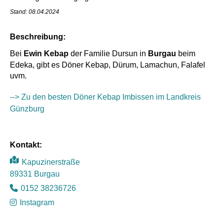
Stand: 08.04.2024
Beschreibung:
Bei
Ewin Kebap
der Familie Dursun in
Burgau
beim
Edeka, gibt es Döner Kebap, Dürum, Lamachun, Falafel
uvm.
--> Zu den besten Döner Kebap Imbissen im Landkreis
Günzburg
Kontakt:
Mit dem
Kapuzinerstraße
Laden der
89331 Burgau
Karte
akzeptiere
0152 38236726
n Sie die
Datenschut
Instagram
zerklärung
von