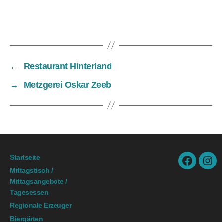
←
Restaurant Hinterland
→
Metzgerei Oskar Zeeb
Startseite
facebook.
ins
Mittagstisch /
Mittagsangebote /
Tagesessen
Regionale Erzeuger
Biergärten