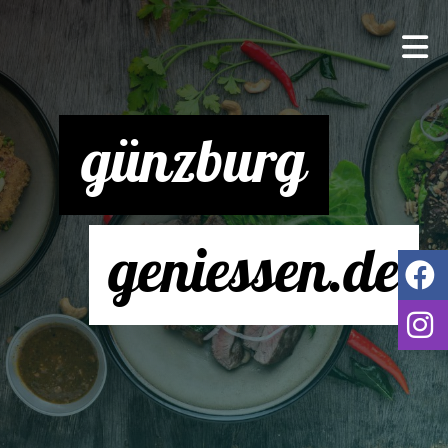
günzburg
geniessen.de