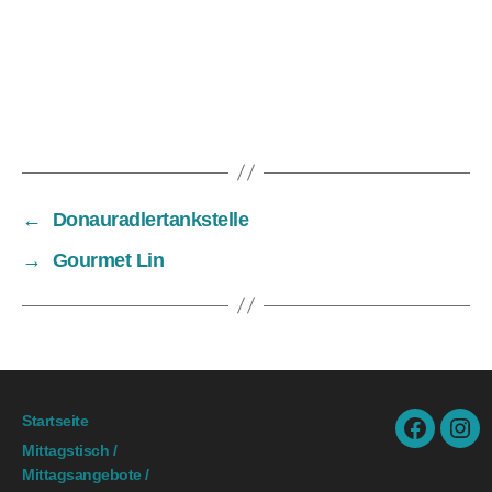
←
Donauradlertankstelle
→
Gourmet Lin
Startseite
facebook.
ins
Mittagstisch /
Mittagsangebote /