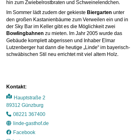
hin zum Zwiebelrostbraten und Schweinelendchen.
Im Sommer lädt zudem der gekieste
Biergarten
unter
den großen Kastanienbäume zum Verweilen ein und in
der Sky Bar im Keller gibt es die Möglichkeit zwei
Bowlingbahnen
zu mieten. Im Jahr 2005 wurde das
Gebäude komplett abgerissen und Inhaber Elmar
Lutzenberger hat dann die heutige „Linde“ im bayerisch-
schwäbischen Stil neu errichtet mit viel altem Holz.
Kontakt:
Hauptstraße 2
89312 Günzburg
08221 367400
Mit dem
linde-gasthof.de
Laden der
Karte
Facebook
akzeptiere