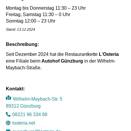
Montag bis Donnerstag 11:30 – 23 Uhr
Freitag, Samstag 11:30 – 0 Uhr
Sonntag 12:00 – 23 Uhr
Stand: 13.12.2024
Beschreibung:
Seit Dezember 2024 hat die Restaurantkette
L‘Osteria
eine Filiale beim
Autohof Günzburg
in der Wilhelm-
Maybach-Straße.
Kontakt:
Wilhelm-Maybach-Str. 5
Mit dem
89312 Günzburg
Laden der
Karte
08221 96 334 88
akzeptiere
losteria.net
n Sie die
Datenschut