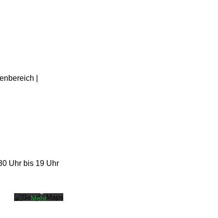
enbereich |
Mit dem
Laden der
Karte
akzeptiere
n Sie die
30 Uhr bis 19 Uhr
Datenschut
zerklärung
von
Google.
Mehr
erfahren