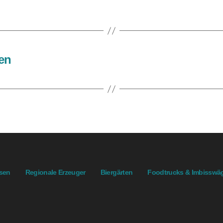
en
ssen
Regionale Erzeuger
Biergärten
Foodtrucks & Imbisswä