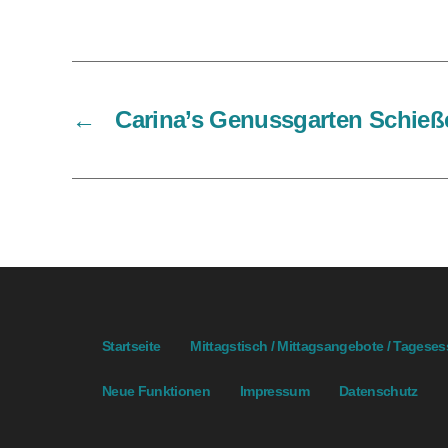
←
Carina’s Genussgarten Schieß
Startseite
Mittagstisch / Mittagsangebote / Tagese
Neue Funktionen
Impressum
Datenschutz