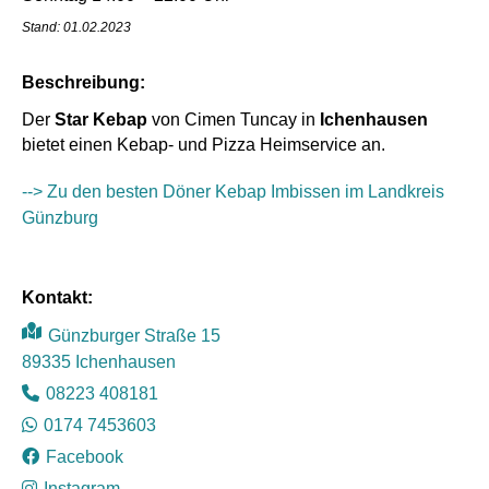
Stand: 01.02.2023
Beschreibung:
Der
Star Kebap
von Cimen Tuncay in
Ichenhausen
bietet einen Kebap- und Pizza Heimservice an.
--> Zu den besten Döner Kebap Imbissen im Landkreis
Günzburg
Kontakt:
Günzburger Straße 15
89335 Ichenhausen
08223 408181
Mit dem
Laden der
0174 7453603
Karte
akzeptiere
Facebook
n Sie die
Datenschut
Instagram