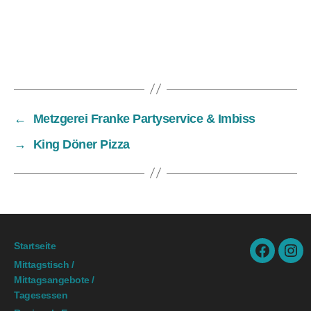
←
Metzgerei Franke Partyservice & Imbiss
→
King Döner Pizza
Startseite
facebook.
ins
Mittagstisch /
Mittagsangebote /
Tagesessen