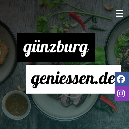
günzburg
geniessen.de