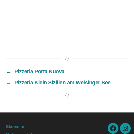
←
Pizzeria Porta Nuova
→
Pizzeria Klein Sizilien am Weisinger See
Startseite
facebook.
ins