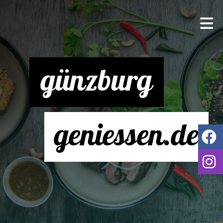
günzburg
geniessen.de