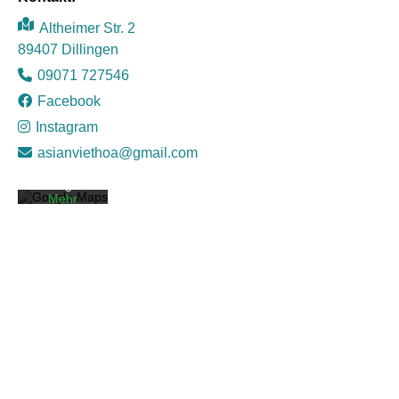
Altheimer Str. 2
89407 Dillingen
Mit dem
09071 727546
Laden der
Karte
Facebook
akzeptiere
Instagram
n Sie die
Datenschut
asianviethoa@gmail.com
zerklärung
von
Google.
Mehr
erfahren
Karte
laden
Google
Maps immer
entsperren