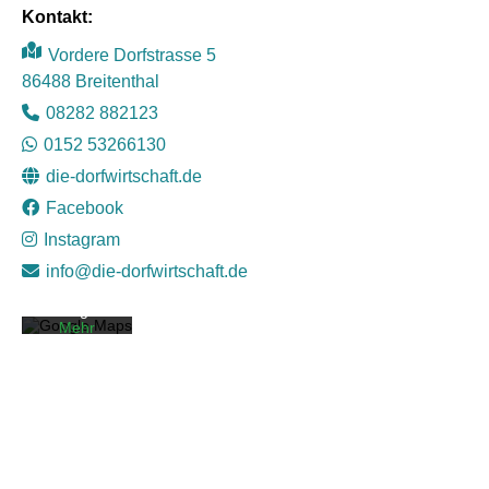
Kontakt:
Vordere Dorfstrasse 5
86488 Breitenthal
08282 882123
0152 53266130
Mit dem
die-dorfwirtschaft.de
Laden der
Karte
Facebook
akzeptiere
Instagram
n Sie die
Datenschut
info@die-dorfwirtschaft.de
zerklärung
von
Google.
Mehr
erfahren
Karte
laden
Google
Maps immer
entsperren