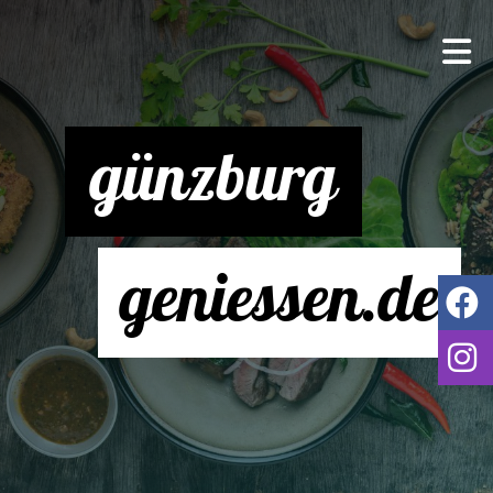
günzburg
geniessen.de