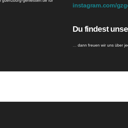
en guenzburg-geniessen.de für
instagram.com/gzg
Du findest unse
… dann freuen wir uns über je