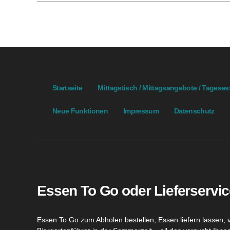
Startseite
Mittagstisch / Mittagsangebote / Tagese
Neue Funktionen
Impressum
Datenschutz
Essen To Go oder Lieferservic
Essen To Go zum Abholen bestellen, Essen liefern lassen, 