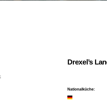
Drexel’s La
;
Nationalküche: