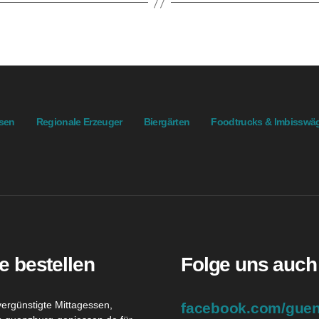
ssen
Regionale Erzeuger
Biergärten
Foodtrucks & Imbisswä
e bestellen
Folge uns auch
vergünstigte Mittagessen,
facebook.com/guen